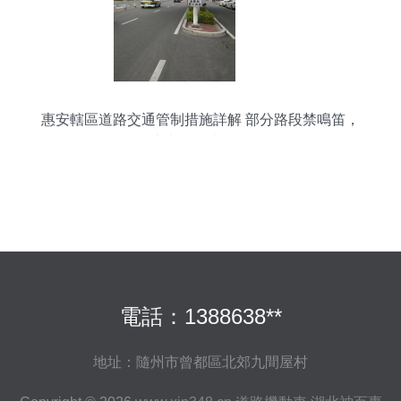
惠安轄區道路交通管制措施詳解 部分路段禁鳴笛，
大中型貨車限行
電話：1388638**
地址：隨州市曾都區北郊九間屋村