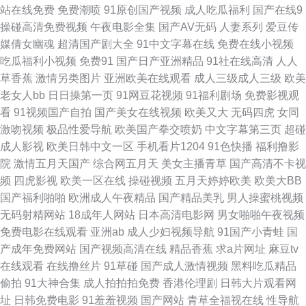
站在线免费
免费潮喷
91原创国产视频
成人吃瓜福利
国产在线9
豆午夜剧场 中国在线播放 久热这里只有精品 在线播 精品视频在线一区 亚洲
操碰高清免费视频
午夜电影全集
国产AV无码
人妻系列
爱豆传
媒倩女幽魂
超清国产剧大全
91中文字幕在线
免费在线小视频
一级视频 黑丝91视频 亚洲国产最新 国产微拍 亚洲高清中文 国产亚洲精品自
吃瓜福利小视频
免费91
国产日产亚洲精品
91社在线高清
人人
草香蕉
激情另类图片
亚洲欧美在线观看
成人三级成人三级
欧美
亚洲gv 国产欧美日韩免费不卡 污污的网站在线观看 国产精品八戒碰 神马影
老女人bb
日日操第一页
91网豆花视频
91福利剧场
免费影视观
看
91视频国产自拍
国产美女在线视频
欧美又大
无码四虎
女同
院我不卡影院 丰满少妇综合网 手机在线专区一区二区 国产30页 深夜精品寂
激吻视频
极品性爱导航
欧美国产拳交喷奶
中文字幕第三页
超碰
成人影视
欧美日韩中文一区
手机看片1204
91色快播
福利撸影
寞 东方成人AV综合 日韩精品视烦兔费网址 欧美一级不卡在线观看 91亚洲
院
激情五月天国产
综合网五月天
美女主播青草
国产高清不卡视
频
四虎影视
欧美一区在线
操碰视频
五月天婷婷欧美
欧美大BB
欧美午夜私人成年影院 99超碰网 欧美视频在线观看一区 97超碰资源网 欧美
国产福利啪啪
欧洲成人午夜精品
国产精品美乳
男人操蜜桃视频
无码射精网站
18成年人网站
日本高清电影网
男女啪啪午夜视频
日韩精品网红国产 91人妻精 欧美拍拍视 91精品一区二区 欧美不卡一区二区
免费电影在线观看
亚洲ab
成人少妇视频导航
91国产小青蛙
国
产成年免费网站
国产视频高清在线
精品香蕉
求a片网址
麻豆tv
三区 暗交小拗女一 秋霞在线骑兵区 a视频免 婷婷色色性爱五月 国产乱人免
在线观看
在线撸丝片
91草碰
国产成人激情视频
黑料吃瓜精品
偷拍
91大神合集
成人拍拍拍免费
香港伦理剧
日韩大片观看网
费视频 五月色丁香综合成人网 国产影片网站免费 亚洲欧洲tv 韩日美欧色 亚
址
日韩免费电影
91羞羞视频
国产网站
青草全福视在线
性导航