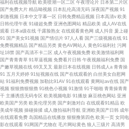
福利在线视频导航
欧美喷潮一区二区
午夜理论片
日本第二片区
国产免费大片
精品呦视频
日本乱伦高清无码
深夜国产视频
91
刺激视频
日本中文字幕一区
日韩免费精品视频
日本高清v
欧美
日韩伦理午夜
91碰超免费
亚洲色图网站
精品欧美
成人AV在线
观看
日本a级在线
干露脸熟女
在线观看黄色网
成人抖音
爰上碰
91
国产美女91视频
国产情侣片
97人人看
国产三级视频在线
91
免费视频精品
国产精品另类
黄色AV网站人
黄色91福利社
污网
址18禁
国产高清不卡二区
成人午夜视频免费
欧美激情福利网
国产青青青草
91草逼视频
免费看片日韩
午夜视频福利免费
国
产嫩草视频在线
69叉叉叉
最新日本在线视频
日韩成人a
青青操
91
五月天婷婷
91短视频在线
国产在线观看的
白丝美女自慰网
站
91福利免费视频
加勒比91AV
91在线观看
黄网站av在线
国产
视频
狠狠擼狠狠擼
91桃色小视频
91激情
91干啪啪
青青操青青
干
主播诱惑无码专区
欧美视频电影
91播放
麻豆桃色网站
亚洲
欧美国产另类
欧美伦理另类
国产刺激对白
在线观看91精品
欧
美成年视频
操碰操揉
成人微拍福利导航
亚洲欧美国产日韩
成年
在线观看免费
岛国精品在线播放
狠狠撸第四色
欧美一页
女同电
影在线观看
91网国产尤物在
毛片网站黄色
狼人三级片
高清男