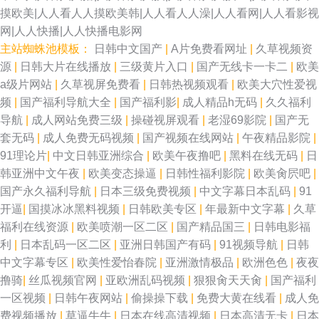
摸欧美|人人看人人摸欧美韩|人人看人人澡|人人看网|人人看影视
网|人人快播|人人快播电影网
主站蜘蛛池模板：
日韩中文国产
|
A片免费看网址
|
久草视频资
源
|
日韩大片在线播放
|
三级黄片入口
|
国产无线卡一卡二
|
欧美
a级片网站
|
久草视屏免费看
|
日韩热视频观看
|
欧美大穴性爱视
频
|
国产福利导航大全
|
国产福利影
|
成人精品h无码
|
久久福利
导航
|
成人网站免费三级
|
操碰视屏观看
|
老湿69影院
|
国产无
套无码
|
成人免费无码视频
|
国产视频在线网站
|
午夜精品影院
|
91理论片
|
中文日韩亚洲综合
|
欧美午夜撸吧
|
黑料在线无码
|
日
韩亚洲中文午夜
|
欧美变态操逼
|
日韩性福利影院
|
欧美肏屄吧
|
国产永久福利导航
|
日本三级免费视频
|
中文字幕日本乱码
|
91
开逼
|
国摸冰冰黑料视频
|
日韩欧美专区
|
年最新中文字幕
|
久草
福利在线资源
|
欧美喷潮一区二区
|
国产精品国三
|
日韩电影福
利
|
日本乱码一区二区
|
亚洲日韩国产有码
|
91视频导航
|
日韩
中文字幕专区
|
欧美性爱怡春院
|
亚洲激情极品
|
欧洲色色
|
夜夜
撸骑
|
丝瓜视频官网
|
亚欧洲乱码视频
|
狠狠肏天天肏
|
国产福利
一区视频
|
日韩午夜网站
|
偷操操下载
|
免费大黄在线看
|
成人免
费视频播放
|
草逼牛牛
|
日本在线高清视频
|
日本高清无卡
|
日本