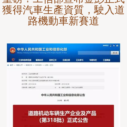
獲得汽車生產資質，駛入道
路機動車新賽道