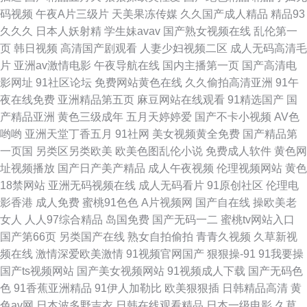
码视频
午夜A片三级片
天美果冻传媒
久久国产成人精品
精品93
产日产欧产精品网站 亚洲电影 韩国AA片 亚洲字幕欧美一区日韩 九九99国产
久久久
日本人妖射精
学生妹avav
国产熟女视频在线
乱伦第一
页
韩日视频
高清国产剧观看
人妻少妇视频二区
成人无码高清毛
精品视频 最新中文字幕版AV 欧美美女BB 91亚洲传媒51 网站大全导航大全
片
亚洲av激情电影
午夜导航在线
国内主播第一页
国产高清电
影网址
91社区论坛
免费网站黄色在线
久久偷拍高清亚洲
91午
导航 国内真实刺激对白自 亚洲影视一区在线观看 日本少妇视频 电影下载网
夜在线免费
亚洲精品第五页
麻豆网站在线观看
91精选国产
国
产精品亚洲
黄色三级成年
五月天婷婷爱
国产不卡小视频
AV色
站 水蜜桃一区在线观看 国产偷自一区二区三 国产日韩在线精品 伊人少妇大
哟哟
亚洲天堂丁香五月
91社网
美女视频黄全免费
国产精品第
一页国
另类区另类欧美
欧美色图乱伦小说
免费成人软件
黄色网
香蕉 在线免费观看国产视频 欧美激情免费一区 97在线观看免费高清完整版
址视频播放
国产日产美产精品
成人午夜视频
伦理视频网站
黄色
18禁网站
亚洲无码视频在线
成人无码看片
91原创社区
伦理电
电视剧 日本欧美色图 地址在线下载 少妇一区二区手机在线看 国产高清在线
影香港
成人免费
蜜桃91色色
A片视频网
国产自在线
操欧美老
女人
人人97综合精品
岛国免费
国产无码一二
蜜桃tv网站入口
喷奶水 午夜精品国产 国产亚洲中文 亚洲视频在线观看免费 久久国内精品 综
国产第66页
另类国产在线
熟女自拍偷拍
青青久视频
久草新视
频在线
激情深爱欧美激情
91视频官网国产
狠狠操-91
91我要操
合绿巨人 在线免费在线观看的a 美女羞羞嗯啊网站 91第一福利 欧美色综合
国产ts视频网站
国产美女视频网站
91视频成人下载
国产无码色
色
91香蕉亚洲精品
91伊人加勒比
欧美狠狠插
日韩精品高清
黄
天 bt之家资源交流社区 午夜免费福利小视频 国产真实强 亚洲四本道 久久国
色av网
日本波多野吉衣
日韩在线观看精品
日本一级电影
久草