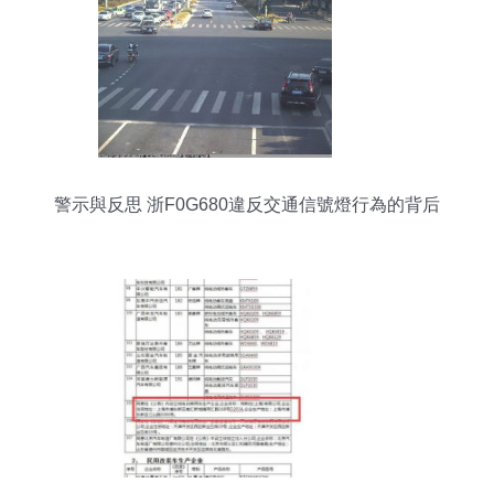
警示與反思 浙F0G680違反交通信號燈行為的背后