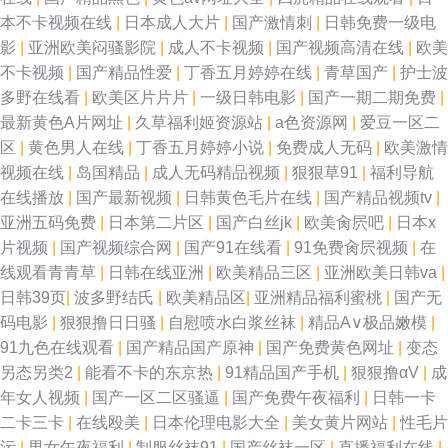
本不卡视频在线
|
日本成人大片
|
国产激情刺
|
日韩免费一级电
影
|
亚洲欧美闷骚影院
|
成人不卡视频
|
国产视频高清在线
|
欧美
不卡视频
|
国产精品性爱
|
丁香五月婷婷在线
|
青草国产
|
护士波
多野在线看
|
欧美区片片片
|
一级日韩电影
|
国产一期二期免费
|
最新黄色A片网址
|
久草福利姬资源站
|
a色资源网
|
爱豆一区二
区
|
黄色男人在线
|
丁香五月婷婷小说
|
免费成人无码
|
欧美激情
视频在线
|
岛国精品
|
成人无码精品视频
|
狠狠草91
|
福利导航
在线播放
|
国产最新视频
|
日韩黄色毛片在线
|
国产精品视频tv
|
亚洲五码免费
|
日本第二片区
|
国产白丝jk
|
欧美肏屄吧
|
日本x
片视频
|
国产视频综合网
|
国产91在线看
|
91免费肏屄视频
|
在
线观看青青草
|
日韩在线亚洲
|
欧美精品三区
|
亚洲欧美日韩va
|
日韩39页
|
波多野结氏
|
欧美精品区
|
亚洲精品福利蜜桃
|
国产无
码电影
|
狠狠撸日日骚
|
自慰喷水白浆丝袜
|
精品A∨极品嫩模
|
91九色在线观看
|
国产精品国产原神
|
国产免费黄色网址
|
变态
另态另类2
|
能看不卡的东京热
|
91精品国产手机
|
狠狠撸αV
|
成
年女人视频
|
国产一区二区骚逼
|
国产免费午夜福利
|
日韩一卡
二卡三卡
|
在线殴美
|
日本伦理电影大全
|
美女黄片网站
|
性毛片
污
|
男女午夜福利
|
制服丝袜91
|
国产丝袜一区
|
直播福利在线
|