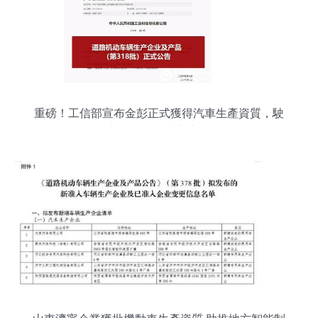
重磅！工信部宣布金彭正式獲得汽車生產資質，駛
入道路機動車新賽道