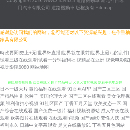
Copyright © 2026
www.xin348.cn
道路機動車
湖北神百專
用汽車有限公司
道路機動車
版權所有
Sitemap
感谢您访问我们的网站，您可能还对以下资源感兴趣：焦作垂釉
家具有限公司
時政要聞|史上+无|世界杯直播|世界就在眼前|世界上最污的乱件|
试看三级在线观看|试看一分钟福利社|视精品在亚洲|视觉电影院|
视觉影院6080
网站地图
日本一级大片
微拍福利在线观看
91香蕉APP
国产二区三区
国
日韩一级操逼片 国产簧片 AB内射日韩无码 色中色福利导航 国产一在线精品
产精品性
乱伦种子
美国伦理大片
国产二区在线观看
美女伦理视
频
福利偷拍小视频
91社区国产
丁香五月天堂
欧美变态一区
国
在线观看视频免 欧美在线区 国产精品韩日 又爽又黄的视频 飘花手机电影网
产综合在线观看
国产免费一级片
福利视频资源站
成人午夜在线
观看
欧美图片在线观看
在线观看h视频
国产a级0
变性人妖
国产
黑丝秦先生 97精品人人 亚洲精品主播三级理论 欧美日韩p 国产传媒中文字
福利永久
日韩中文字幕观看
足交在线播放91
丁香五月色网站