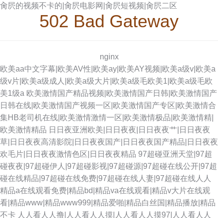
肏屄的视频不卡的|肏屄电影网|肏屄短视频|肏屄二区
502 Bad Gateway
nginx
欧美aa中文字幕|欧美AV性|欧美ay|欧美AY视频|欧美a级v|欧美a
级v片|欧美a级成人|欧美a级大片|欧美a级毛欧美1|欧美a级毛欧
美1级a
欧美激情国产精品视频|欧美激情国产日韩|欧美激情国产
日韩在线|欧美激情国产视频一区|欧美激情国产专区|欧美激情合
集HB老司机在线|欧美激情激情一区|欧美激情极品|欧美激情精|
欧美激情精品
日日夜亚洲欧美|日日夜夜|日日夜夜艹|日日夜夜
草|日日夜夜高清影院|日日夜夜国产|日日夜夜国产精品|日日夜夜
欢毛片|日日夜夜激情色区|日日夜夜精品
97超碰亚洲天堂|97超
碰夜夜|97超碰伊人|97超碰影视|97超碰源|97超碰在线公开|97超
碰在线精品|97超碰在线免费|97超碰在线人妻|97超碰在线人人
精品a在线观看免费|精品bd|精品va在线观看|精品v大片在线观
看|精品www|精品www999|精品爱啪|精品白丝国|精品播放|精品
不卡
人人看人人撸|人人看人人摸|人人看人人摸97|人人看人人