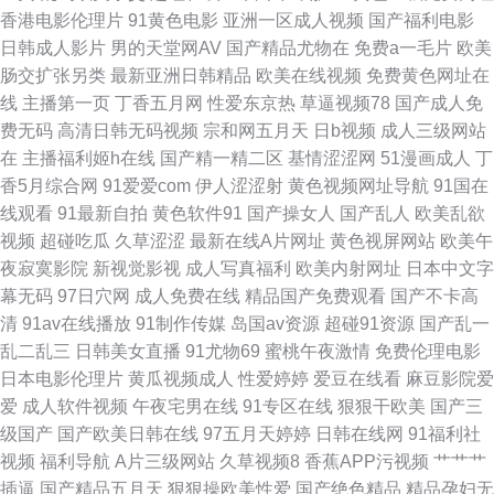
香港电影伦理片
91黄色电影
亚洲一区成人视频
国产福利电影
机 日本国产 磁力链接搜搜 色偷偷中文字幕 国产人人操一区 亚洲97色 国产
日韩成人影片
男的天堂网AV
国产精品尤物在
免费a一毛片
欧美
肠交扩张另类
最新亚洲日韩精品
欧美在线视频
免费黄色网址在
在线98福利播放视频 国产男女福利久 亚洲v天天做在线观看 激情午夜AV 在
线
主播第一页
丁香五月网
性爱东京热
草逼视频78
国产成人免
费无码
高清日韩无码视频
宗和网五月天
日b视频
成人三级网站
线免费观看亚洲视频 欧美在线精品 av资源共享 清纯小美女主播 超碰日韩在
在
主播福利姬h在线
国产精一精二区
基情涩涩网
51漫画成人
丁
香5月综合网
91爱爱com
伊人涩涩射
黄色视频网址导航
91国在
线 日韩在线一区高清在线 国产极品大乳在线观看 五月天色中色剧场 国产一
线观看
91最新自拍
黄色软件91
国产操女人
国产乱人
欧美乱欲
视频
超碰吃瓜
久草涩涩
最新在线A片网址
黄色视屏网站
欧美午
区亚洲二区三区 亚洲日日操 激情影院内射 意大利xxxx性 玖玖资源36 最新高
夜寂寞影院
新视觉影视
成人写真福利
欧美内射网址
日本中文字
幕无码
97日穴网
成人免费在线
精品国产免费观看
国产不卡高
清电影下载 欧美区一区二 99热香港 日韩a视频在线观看 大香蕉大香蕉在线
清
91av在线播放
91制作传媒
岛国av资源
超碰91资源
国产乱一
乱二乱三
日韩美女直播
91尤物69
蜜桃午夜激情
免费伦理电影
手机免费 国产乱子伦视频在 亚洲aⅴ男人的天堂 韩日黄色网址 亚洲制服丝 九
日本电影伦理片
黄瓜视频成人
性爱婷婷
爱豆在线看
麻豆影院爱
爱
成人软件视频
午夜宅男在线
91专区在线
狠狠干欧美
国产三
一视频在看 中文字幕的 男人女人做爱网站 97超碰qv 欧美在线视频二区 a级
级国产
国产欧美日韩在线
97五月天婷婷
日韩在线网
91福利社
视频
福利导航
A片三级网站
久草视频8
香蕉APP污视频
艹艹艹
三级三级三级国产 日本最新免费 大香蕉伊人精品 天堂…在线最新版资源 国
插逼
国产精品五月天
狠狠操欧美性爱
国产绝色精品
精品孕妇无