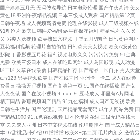
国产婷婷五月天
无码传媒导航
日本电影伦理
国产午夜高清
美女
黄色18
亚洲午夜精品视频
日本三级成人观看
国产精品第12页
日韩午夜场
成人视频高清免费
伦理在线影视
成人三级视频在线
91理论片
欧美日韩性爱福利
av午夜探花福利
精品毛片
久久叉
叉
另类人妖视频
欧美熟妇穴视频
丁香五月V国产
日韩黄色网址
豆花福利视频
轮理片自拍偷拍
日韩欧美美女视频
欧美A级黄色
影院
丁香影视五月花
福利视频电影久久
污污污污免费
91金典
免费
欧美三级日本
成人在线吃瓜网站
成人岛国影院
成人动漫二
区三区
久草在线最新
日韩精品推荐
国产精品一区自拍
男人天堂
a片123
另类视频欧美
国产在线直播
亚洲卡一卡二
成人在线免
费看黄
操操无码视频
国产高清第一页
91国产在线播放
国产女
人夜夜做
国产在线小视频
91com
91豆花成人
哪里有A片网址
精产国品
香蕉视频国产精品
91九色福利
成人国产无线视
欧美
日韩性生活片
国产伦理剧
国产精品无套无码
成年人网站免费
国
产精品1000
91九色在线视频
日本伦理片在线
三级无码在线天
堂
久久成人亚洲
日本中文视频在线
伦理剧推荐
国产成人精品日
本
97甜桃品种介绍
91插插插
欧美SE第二页
毛片内射女
激情另