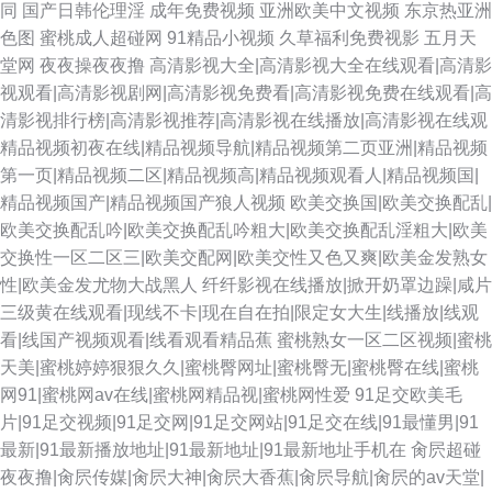
同
国产日韩伦理淫
成年免费视频
亚洲欧美中文视频
东京热亚洲
色图
蜜桃成人超碰网
91精品小视频
久草福利免费视影
五月天
堂网
夜夜操夜夜撸
高清影视大全|高清影视大全在线观看|高清影
视观看|高清影视剧网|高清影视免费看|高清影视免费在线观看|高
清影视排行榜|高清影视推荐|高清影视在线播放|高清影视在线观
精品视频初夜在线|精品视频导航|精品视频第二页亚洲|精品视频
第一页|精品视频二区|精品视频高|精品视频观看人|精品视频国|
精品视频国产|精品视频国产狼人视频
欧美交换国|欧美交换配乱|
欧美交换配乱吟|欧美交换配乱吟粗大|欧美交换配乱淫粗大|欧美
交换性一区二区三|欧美交配网|欧美交性又色又爽|欧美金发熟女
性|欧美金发尤物大战黑人
纤纤影视在线播放|掀开奶罩边躁|咸片
三级黄在线观看|现线不卡|现在自在拍|限定女大生|线播放|线观
看|线国产视频观看|线看观看精品蕉
蜜桃熟女一区二区视频|蜜桃
天美|蜜桃婷婷狠狠久久|蜜桃臀网址|蜜桃臀无|蜜桃臀在线|蜜桃
网91|蜜桃网av在线|蜜桃网精品视|蜜桃网性爱
91足交欧美毛
片|91足交视频|91足交网|91足交网站|91足交在线|91最懂男|91
最新|91最新播放地址|91最新地址|91最新地址手机在
肏屄超碰
夜夜撸|肏屄传媒|肏屄大神|肏屄大香蕉|肏屄导航|肏屄的av天堂|