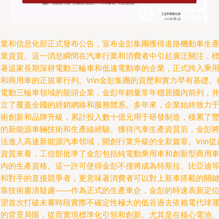
工業和信息化部正式發布公告，宣布金彭集團獲得道路機動車生
企業資質。這一消息瞬間在汽車行業和消費者中引起廣泛關注，
志著這家長期深耕電動三輪車和低速電動車的企業，正式跨入乘
和商用車的正規軍行列。\n\n金彭集團的資歷和實力早有基礎。
為電動三輪車領域的龍頭企業，金彭年銷量常年穩居國內前列，
建立了覆蓋全國的經銷網絡和服務體系。多年來，企業始終致力
技術創新和品牌升級，累計投入數十億元用于研發制造，積累了
富的新能源車輛技術和生產線經驗。獲得汽車生產資質后，金彭
法進入高速新能源汽車領域，開創行業升級的全新篇章。\n\n從
體資質來看，工信部批準了金彭包括純電動乘用車和創新型商用
在內的生產資格。這一許可使得金彭不僅將成為特斯拉、比亞迪
業和對手的直接競爭者，更意味著消費者可以對上新車搭載的關
可靠技術肅清疑慮——作為正式的生產車企，金彭的時速表新定
有望首次打破未審時段實際不確定性極大的低谷過去依賴電代球
輸的背景局限，從而實現標準化引領和創新。尤其是在核心電池