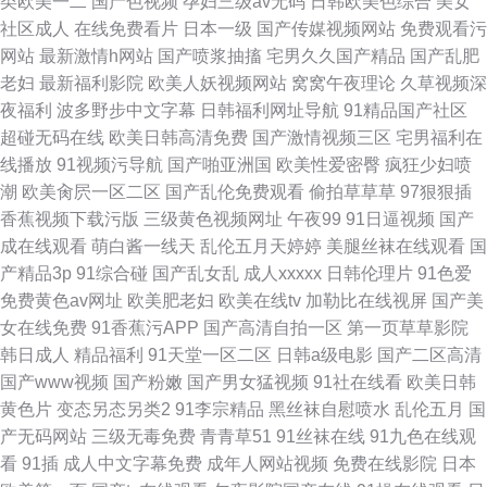
类欧美一二
国产色视频
孕妇三级av无码
日韩欧美色综合
美女
社区成人
在线免费看片
日本一级
国产传媒视频网站
免费观看污
网站
最新激情h网站
国产喷浆抽搐
宅男久久国产精品
国产乱肥
老妇
最新福利影院
欧美人妖视频网站
窝窝午夜理论
久草视频深
夜福利
波多野步中文字幕
日韩福利网址导航
91精品国产社区
超碰无码在线
欧美日韩高清免费
国产激情视频三区
宅男福利在
线播放
91视频污导航
国产啪亚洲国
欧美性爱密臀
疯狂少妇喷
潮
欧美肏屄一区二区
国产乱伦免费观看
偷拍草草草
97狠狠插
香蕉视频下载污版
三级黄色视频网址
午夜99
91日逼视频
国产
成在线观看
萌白酱一线天
乱伦五月天婷婷
美腿丝袜在线观看
国
产精品3p
91综合碰
国产乱女乱
成人xxxxx
日韩伦理片
91色爱
免费黄色av网址
欧美肥老妇
欧美在线tv
加勒比在线视屏
国产美
女在线免费
91香蕉污APP
国产高清自拍一区
第一页草草影院
韩日成人
精品福利
91天堂一区二区
日韩a级电影
国产二区高清
国产www视频
国产粉嫩
国产男女猛视频
91社在线看
欧美日韩
黄色片
变态另态另类2
91李宗精品
黑丝袜自慰喷水
乱伦五月
国
产无码网站
三级无毒免费
青青草51
91丝袜在线
91九色在线观
看
91插
成人中文字幕免费
成年人网站视频
免费在线影院
日本