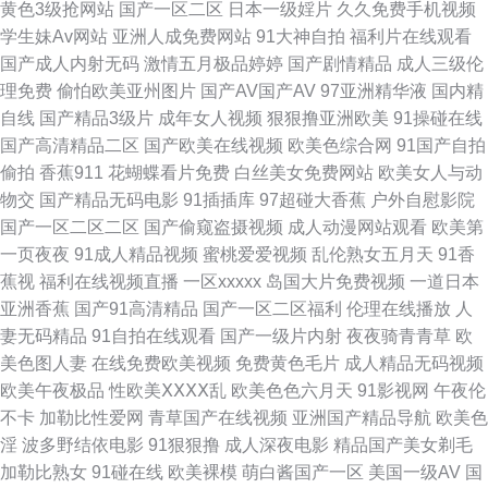
黄色3级抢网站
国产一区二区
日本一级婬片
久久免费手机视频
幕 亚洲色天堂在线 欧美日韩精品一区二区 国产福利不卡在线视频 亚洲综合
学生妹Av网站
亚洲人成免费网站
91大神自拍
福利片在线观看
国产成人内射无码
激情五月极品婷婷
国产剧情精品
成人三级伦
另类性 国产高清啪免费视频 bt磁力链接迅雷下载 偷拍亚洲综合20p 日本免费
理免费
偷怕欧美亚州图片
国产AV国产AV
97亚洲精华液
国内精
自线
国产精品3级片
成年女人视频
狠狠撸亚洲欧美
91操碰在线
二 最新中文字幕一区 日韩精品欧美大片 国产一区二区三区秘 综合网国产国
国产高清精品二区
国产欧美在线视频
欧美色综合网
91国产自拍
偷拍
香蕉911
花蝴蝶看片免费
白丝美女免费网站
欧美女人与动
产人 日韩激情视频 韩国肏逼网 91精品国产综合 色999 好看的电视剧推荐。
物交
国产精品无码电影
91插插库
97超碰大香蕉
户外自慰影院
国产一区二区二区
国产偷窥盗摄视频
成人动漫网站观看
欧美第
99福利免费视频 四虎影视影院免费观看 九九国产精品 99视频国产精品 污软
一页夜夜
91成人精品视频
蜜桃爱爱视频
乱伦熟女五月天
91香
蕉视
福利在线视频直播
一区xxxxx
岛国大片免费视频
一道日本
件在线深夜 久草众合网 97人妻人人操 随时随地在线看 激情在线视频91网站
亚洲香蕉
国产91高清精品
国产一区二区福利
伦理在线播放
人
妻无码精品
91自拍在线观看
国产一级片内射
夜夜骑青青草
欧
97色插 十八在线观看免费高清电视剧 国产精品色淫综合入口 在线精品日 区
美色图人妻
在线免费欧美视频
免费黄色毛片
成人精品无码视频
欧美午夜极品
性欧美ⅩⅩⅩⅩ乱
欧美色色六月天
91影视网
午夜伦
三区在线电影 国产乱子伦露脸在线 在线播放三级 日本a∨无码 国产精品亚洲
不卡
加勒比性爱网
青草国产在线视频
亚洲国产精品导航
欧美色
淫
波多野结依电影
91狠狠撸
成人深夜电影
精品国产美女剃毛
国产在 在线性视频 日本a级电影网址 国产婷婷五月色 正在播放亚洲一区 日
加勒比熟女
91碰在线
欧美裸模
萌白酱国产一区
美国一级AV
国