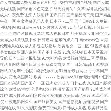
产人在线成免费
免费黄色A片网址
微拍福利国产视频
国产人成
韩一二 精品动漫国 97人妻人人 亚洲性爱视屏在线观看 飘花电影网午夜看看
无码视频
国产原创区色花堂
在线免费黄A片
久草福利
乱伦家庭
成人午夜免费视频
人妖射精
国产屁屁
国产精品天干天
国产精品
精品水蜜桃 M豆破解版在线观看 偷拍亚洲另类 美国一级毛卡 成全影视大全
午夜一区
中文字幕无码人妻
日本不卡二区
国产日韩91
久草福
利视频网
91日日夜夜91
超碰碰天天操
91草草酒店视频
韩日一
在线观看第13集 亚洲欧洲日韩综合在线 欧亚精品视频 亚洲精品无码一区 欧
区二区
国产激情视频网站
成人视频日本
茄子视频污
亚洲色欲天
天
成人丝瓜视频下载
日韩逼网
精东传媒入口
黄wwww色
香港
美经典三级中文李幕 高清一区二区三区欧美 伊人情人综合网 丝袜美腿娉婷
伦理电影在线
成人影院在线播放
欧美足交一区二区
91视频电影
另类四虎
亚洲东京热
国产不卡在线
91九色视频
日本天堂视频
婀娜 老司机福利天堂 91精品二区 麻豆一区视频资源 应召女郎 极品色在线精
导航
日本三级光棍影院
91大神精品
欧美怡红院院二区
爱豆传
媒观看网站
综合日韩欧美
草逼网首页
国产日韩精品91
91视频
品视频 亚洲精品美女久 国产熟女自拍 五月综合六月婷婷激情 国产极品视频
网站在线
69性影院
福利资源在线
91自拍最新网址
青青草国产
成人
黄色岛国网站
欧美一xxxxx
欧美gayv
91色情激情网
中国韩
久久 少妇白浆视频 传媒视频传媒 日本草草视频在线观看 AV天党电影院 欧美
国日本高清
国产国产一区
亚洲欧洲成人
日韩在线
久久国产影视
综合
欧美69潮喷
伦理片app下载
激情视频国产精品
91草莓久草
日韩一区二区综合 最新亚洲中 美丽的小蜜桃2免费观看完整版电影咋看不了
超碰
成人性爱aa影院
欧美性爱插插
欧美日韩色黄片
91草莓影
院
午夜电影网久久
国产丝袜美女
国产精彩视频
操碰视屏
国产
vip电影在线观看 欧美在线视频免费观 第四色伊人 日本熟女自拍 99瑟瑟鲁
福利在线
91久久影院
免费日韩电影
日韩成人影视
欧美精品性