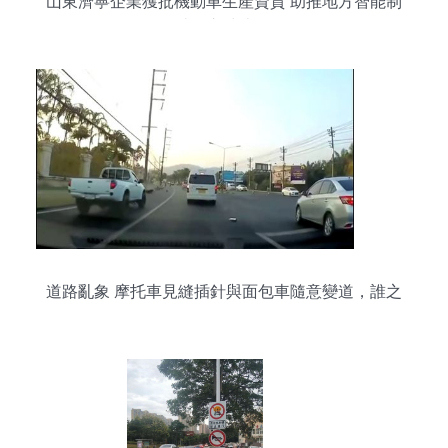
山東濟寧企業獲批機動車生產資質 助推地方智能制
造進入快車道
道路亂象 摩托車見縫插針與面包車隨意變道，誰之
過？