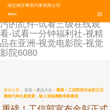
時政要聞-史上+无-世界杯直
湖北神百專用汽車有限公司
播-世界就在眼前-世界上最
MENU
污的乱件-试看三级在线观
看-试看一分钟福利社-视精
品在亚洲-视觉电影院-视觉
影院6080
當前位置：
首頁
>
產品大全
>
重磅！工信部宣布金彭正式
獲得汽車生產資質，駛入道路機動車新賽道
重磅！工信部宣布金彭正式