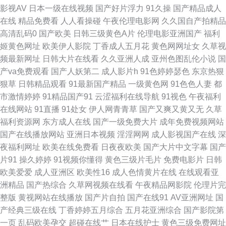
影视AV
日本一级在线视频
国产好片浮力
91久操
国产精品成人
洲精品国产免费 国语高清精品 亚洲牛牛在线观看乱码 黑人巨大vs日本妞 亚
在线
精品免费看
人人看操碰
午夜伦理电影网
久久国自产拍精品
高清乱码0
国产欧美
日韩三级黄色A片
伦理电影亚洲国产
福利
洲青青操原 含羞草蜜桃a级片 亚洲一线网站 玖草资源站 在线观看国产精品专
姬黄色网址
欧美伊人影院
丁香成人五月花
黄色网网址女
久草视
频最新网址
日韩大片在线看
久久亚洲人成
亚州色图乱伦小说
国
区 麻豆精品69 最近2019中文 免费在线播放 最新果冻传媒在线观看 免费看
产va免费观看
国产人妖第二
成人影片h
91色婷婷瑟色
东京热狠
狠草
日韩精品观看
91最新国产精品
一级黄色网
91色色人妻
都
大美女大黄大色 91传媒合集 欧美A∨ 91精品免费观看视频 欧美激情国产日
市激情婷婷
91精品国产91
云涩福利在线导航
91视色
午夜福利
在线网站
91直播
91处女
伊人网青青草
国产又爽又黄又无
久草
韩在线 91主播福利视频 欧洲超碰碰 bt天堂电影迅雷下载 青檬在线电视剧在
福利资源网
东方成人在线
国产一级免费大片
成年免费视频网站
国产在线播放网站
亚洲日本视频
淫淫网网
成人影视国产在线
深
线观 操逼片免费的 日本特黄免费在 成人福利视频高清免费 日韩字幕欧美 高
夜福利网址
欧美在线免费看
日夜夜欧美
国产大片中文字幕
国产
片91
操久婷婷
91视频你懂得
黄色三级片毛片
免费电影片
日韩
清日本国产欧美 三级片青青草 国产ts片网址 桃子视频 国产精品视频1区 希希
欧美爱爱
成人亚洲区
欧美性16
成人色情黄片在线
在线观看亚
洲精品
国产热综合
久草网视频在线看
午夜精品网影院
伦理片完
影视 国产日产欧产 亚洲aⅴ天堂宅男 日韩制服另类技巧 电影免费 国产一区二
整版
黄视网站在线播放
国产片自拍
国产在线91
AV亚洲网址
国
产经典三级在线
丁香婷婷五月综合
五月花亚洲综合
国产影院第
区五区 亚洲色97 好看的电视剧免费在线 夜里18款禁用b站入 流畅不卡 91手
一页
乱码欧美孕交
超碰在线艹
日本在线护士
黄色三级免费网址