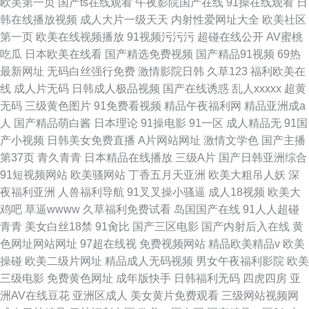
欧美第一页
国产ts在线观看
午夜影院国产在线
91操在线观看
日
韩在线播放视频
成人大片一级天天
内射性爱网址大全
欧美社区
第一页
欧美在线视频播放
91视频污污污
超碰在线公开
AV蜜桃
吃瓜
日本欧美在线看
国产精选免费视频
国产精品91视频
69热
最新网址
无码白丝强行免费
激情影院日韩
久草123
福利欧美在
线
成人片无码
日韩成人极品视频
国产在线诱惑
乱人xxxxx
超黄
无码
三级黄色图片
91免费看视频
精品午夜福利网
精品亚洲成a
人
国产精品萌白酱
日本理论
91操电影
91一区
成人精品无
91国
产小视频
日韩美女免费直播
A片网站网址
激情文学色
国产主播
第37页
青久青青
日本精品在线播放
三级A片
国产日韩亚洲综合
91短视频网站
欧美骚网站
丁香五月天亚洲
欧美大粗吊人妖
深
夜福利亚洲
人兽福利导航
91叉叉操小骚逼
成人18视频
欧美大
鸡吧
草逼wwww
久草福利免费试看
岛国国产在线
91人人超碰
青青
美女白丝18禁
91肏比
国产三区电影
国产内射后入在线
黄
色网址网站网址
97超在线视
免费视频网站
精品欧美精品v
欧美
操碰
欧美二级片网址
精品成人无码视频
男女午夜福利影院
欧美
三级电影
免费黄色网址
成年版快手
日韩福利无码
四虎四房
亚
洲AV在线豆花
亚洲区成人
美女黄片免费观看
三级网站视频网