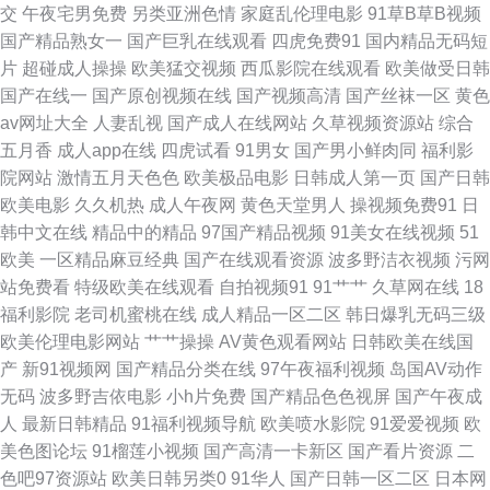
交
午夜宅男免费
另类亚洲色情
家庭乱伦理电影
91草B草B视频
欧美日韩人妻交换 91精选视频 9i免费看片 欧美精品成人一 最近在线观 老湿
国产精品熟女一
国产巨乳在线观看
四虎免费91
国内精品无码短
片
超碰成人操操
欧美猛交视频
西瓜影院在线观看
欧美做受日韩
机网午夜 又污又爽又 91拍拍视频 欧美精品日韩亚洲 最近中文在线 美国色色
国产在线一
国产原创视频在线
国产视频高清
国产丝袜一区
黄色
av网址大全
人妻乱视
国产成人在线网站
久草视频资源站
综合
XX 影院超清私人家庭影院 精品乱伦中文国产 亚洲日本精品宅男 国产真实强
五月香
成人app在线
四虎试看
91男女
国产男小鲜肉同
福利影
院网站
激情五月天色色
欧美极品电影
日韩成人第一页
国产日韩
奷 亚洲97色se 国产欧美偷日韩 婷婷五月花成人 国产午夜高清无 午夜AV剧
欧美电影
久久机热
成人午夜网
黄色天堂男人
操视频免费91
日
韩中文在线
精品中的精品
97国产精品视频
91美女在线视频
51
场 国产盗撮视频在线观看 日韩在线视频专区免费 大地资源在 日本少妇无码
欧美
一区精品麻豆经典
国产在线观看资源
波多野洁衣视频
污网
站免费看
特级欧美在线观看
自拍视频91
91艹艹
久草网在线
18
一区视频 操人妻影院 青草伊人 超碰夫妻 人人网登录首页官网 沉迷游戏无法
福利影院
老司机蜜桃在线
成人精品一区二区
韩日爆乳无码三级
欧美伦理电影网站
艹艹操操
AV黄色观看网站
日韩欧美在线国
自拔 清纯小美女主播 AV音影先锋 欧美午夜性春猛交 91国产白浆 美女视频
产
新91视频网
国产精品分类在线
97午夜福利视频
岛国AV动作
无码
波多野吉依电影
小h片免费
国产精品色色视屏
国产午夜成
一区 展厅设计 久久丝袜一区二区三区 一区欧美日韩精品孕妇 精品+在线播放
人
最新日韩精品
91福利视频导航
欧美喷水影院
91爱爱视频
欧
美色图论坛
91榴莲小视频
国产高清一卡新区
国产看片资源
二
亚洲天堂青 国产在线视频a 午夜在线网站免费观看 亚洲欧美另类自拍偷拍 麻
色吧97资源站
欧美日韩另类0
91华人
国产日韩一区二区
日本网