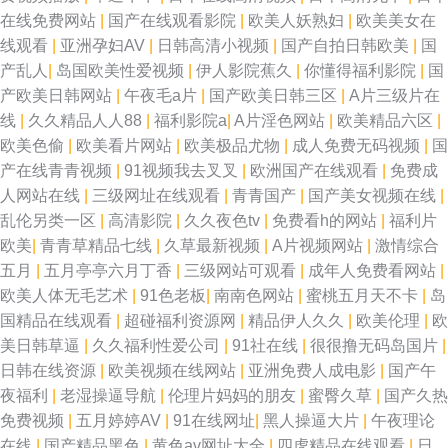
在线免费网站
|
国产在线观看影院
|
欧美人妖熟妇
|
欧美美女在
线观看
|
亚洲孕妇AV
|
日韩高清小视频
|
国产自拍日韩欧美
|
国
产乱人
|
岛国欧美性爱视频
|
伊人影院蕉久
|
你懂得福利影院
|
国
产欧美日韩网站
|
午夜毛a片
|
国产欧美日韩三区
|
A片三级片在
线
|
久久精品人人88
|
福利影院a
|
A片淫色网站
|
欧美精品六区
|
欧美色偷
|
欧美看片网站
|
欧美极品尤物
|
成人免费无码视频
|
国
产在线青青视频
|
91视频我去叉叉
|
欧洲国产在线观看
|
免费成
人网站在线
|
三级网址在线观看
|
青青国产
|
国产美女视频在线
|
乱伦另类一区
|
高清影院
|
久久夜色tv
|
免费看h的网站
|
福利片
欧美
|
青青草精品七线
|
久草最新视频
|
A片视频网站
|
激情综合
五月
|
五月亭亭六月丁香
|
三级网站可观看
|
成年人免费看网站
|
欧美人体无毛艺术
|
91色老板
|
南南色网站
|
蜜桃五月天不卡
|
岛
国精品在线观看
|
超碰福利资源网
|
精品伊人久久
|
欧美伦理
|
欧
美日韩草逼
|
久久福利性爱公司
|
91社在线
|
很很撸无码岛国片
|
日韩在线资源
|
欧美视频在线网站
|
亚洲免费人成电影
|
国产午
夜福利
|
老湿操逼导航
|
伦理片妈妈的朋友
|
蜜臀久草
|
国产久热
免费视频
|
五月婷婷AV
|
91在线网址
|
黑人操逼大片
|
午夜理论
在线
|
国产精品黑色
|
黄色av网址大全
|
四虎精品在线观看
|
日