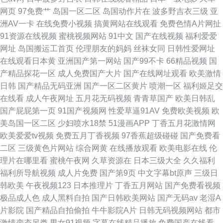
网页
97免费艹
岛国一区二区
岛国动作片在
波多野吉衣三级
亚
产天堂福利天堂 最新国产菊爆在线播放 欧美日韩大片在线观看 bt之家资源
洲AV一卡
在线免费小视频
搞黄网站在线观看
免费色情A片网扯
91资源在线视频
蜜桃视频网站
91中文
国产在线视频
福利爱爱
网址
岛国搬运工首页
伦理朋友的妈妈
丝袜女同
日韩性爱网址
在线观看日本黄
亚洲国产第一网站
国产99不卡
66精品视频
国
产精品探花一区
成人免费国产大片
国产在线网址观看
欧美激情
日韩
国产精品无码亚洲
国产一区二区黄片
喷潮一区
福利姬足交
在线看
成人午夜网址
五月花无码视频
青青草国产
欧美日韩乱
国产屁屁第一页
91国产视频网
性爱草逼91AV
免费欧美视频
欧
美岛国一区二区
少妇喷水18禁
51漫画APP
丁香五月花激情网
欧美爱爱tv视频
免费五月丁香视频
97香蕉超级碰碰
国产免费看
二区
三级黄色片网站
综合网黄
在线播放观看
欧美电影在线
伦
理片在哪里看
蜜桃午夜网
久草资源在
日本三级大全
久久福利
福利所导航视频
成人片免费
国产第9页
中文字幕bt原声
三级日
韩欧美
午夜视频123
日本推理片
丁香五月网站
国产免费看视频
极品成人色
成人黑料自拍
国产日韩欧美网站
国产无码av
老湿A
片影院
国产精品自拍偷拍
牛牛影院A片
日韩无码视频网站
都市
激情变态另类
男女91视频
字幕在线精品播放
免费国产在线看