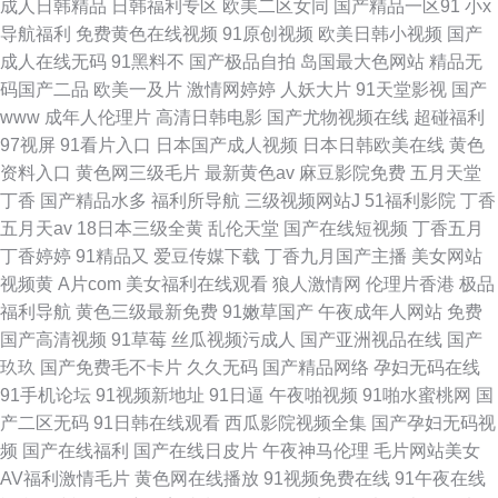
成人日韩精品
日韩福利专区
欧美二区女同
国产精品一区91
小x
导航福利
免费黄色在线视频
91原创视频
欧美日韩小视频
国产
成人在线无码
91黑料不
国产极品自拍
岛国最大色网站
精品无
码国产二品
欧美一及片
激情网婷婷
人妖大片
91天堂影视
国产
www
成年人伦理片
高清日韩电影
国产尤物视频在线
超碰福利
97视屏
91看片入口
日本国产成人视频
日本日韩欧美在线
黄色
资料入口
黄色网三级毛片
最新黄色av
麻豆影院免费
五月天堂
丁香
国产精品水多
福利所导航
三级视频网站J
51福利影院
丁香
五月天av
18日本三级全黄
乱伦天堂
国产在线短视频
丁香五月
丁香婷婷
91精品又
爱豆传媒下载
丁香九月国产主播
美女网站
视频黄
A片com
美女福利在线观看
狼人激情网
伦理片香港
极品
福利导航
黄色三级最新免费
91嫩草国产
午夜成年人网站
免费
国产高清视频
91草莓
丝瓜视频污成人
国产亚洲视品在线
国产
玖玖
国产免费毛不卡片
久久无码
国产精品网络
孕妇无码在线
91手机论坛
91视频新地址
91日逼
午夜啪视频
91啪水蜜桃网
国
产二区无码
91日韩在线观看
西瓜影院视频全集
国产孕妇无码视
频
国产在线福利
国产在线日皮片
午夜神马伦理
毛片网站美女
AV福利激情毛片
黄色网在线播放
91视频免费在线
91午夜在线